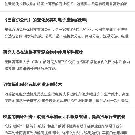
创新是使垃圾收集在经济上可行的商业模式，这需要在后端有稳定且高效的塑
料水洗与静电分选系统。
《巴塞尔公约》的变化及其对电子废物的影响
东莞万德福环保科技有限公司，是一家技术创新型企业。公司主要致力于智慧
分选装备的 研发与集成。公司产品：硅橡胶分选、静电分选、沉浮分选、电磁
分选、空气分选等...
研究人员在道路沥青混合物中使用塑料废物
美国密苏里大学（UM）的研究人员正在使用包括塑料废物在内的回收材料作为
修复破旧道路的可持续解决方案。
万德福电磁分选机材质识别技术
万德福电磁分选机采用先进集成电路技术,运维方便,大幅提升了生产效率。高频
灵敏金属感应分选技术,将金属杂质从塑料流中吸附出来。该产品可一次性去除
PCB板碎屑...
欧盟的循环经济：改善汽车的设计和报废管理，提高汽车行业的资
源利用率。
“设计循环”：提高车辆设计和生产的循环性将有助于确保这些车辆易于拆卸。
汽车制造商需要为拆解商提供清晰、详细的说明，说明如何在车辆的使用和报